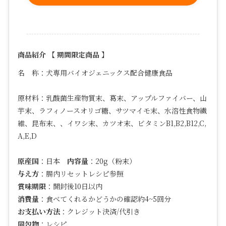
商品紹介 【 期間限定商品 】
名 称：犬専用バイオジェニックス配合健康食品
原材料：
乳酸菌生産物質末、葛末、アップルファイバー、山
芋末、ラフィノースオリゴ糖、サツマイモ末、水溶性食物繊
維、昆布末、、イワシ末、カツオ末、ビタミン
B1,B2,B12,C,
A,E,D
原産国
：日本
内容量
：20g（粉末）
与え方
：腸内リセットレシピ参照
賞味期限
：開封後10日以内
消費量
：食べてくれるかどうかの確認約4~5回分
お支払い方法
：クレジット決済/代引き
同包物
：レシピ