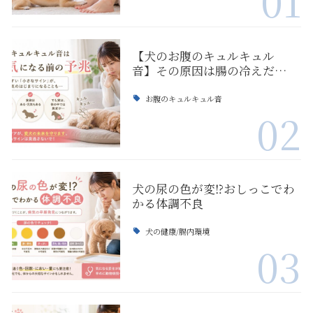
01
【犬のお腹のキュルキュル
音】その原因は腸の冷えだ…
お腹のキュルキュル音
02
犬の尿の色が変⁉おしっこでわ
かる体調不良
犬の健康/腸内環境
03