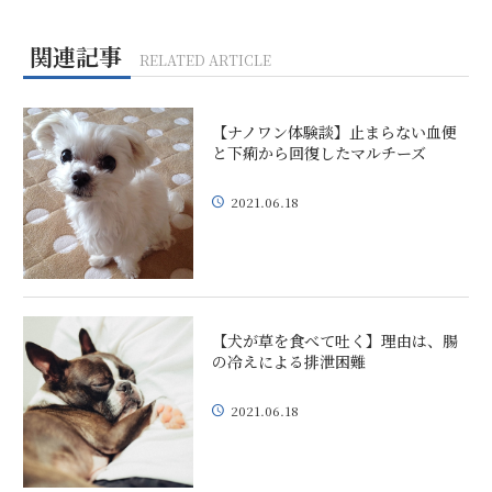
関連記事
RELATED ARTICLE
【ナノワン体験談】止まらない血便
と下痢から回復したマルチーズ
2021.06.18
【犬が草を食べて吐く】理由は、腸
の冷えによる排泄困難
2021.06.18