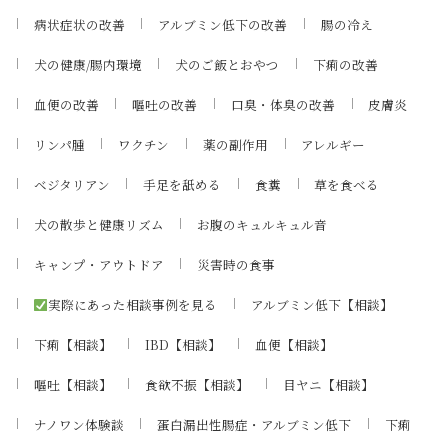
病状症状の改善
アルブミン低下の改善
腸の冷え
犬の健康/腸内環境
犬のご飯とおやつ
下痢の改善
血便の改善
嘔吐の改善
口臭・体臭の改善
皮膚炎
リンパ腫
ワクチン
薬の副作用
アレルギー
ベジタリアン
手足を舐める
食糞
草を食べる
犬の散歩と健康リズム
お腹のキュルキュル音
キャンプ・アウトドア
災害時の食事
実際にあった相談事例を見る
アルブミン低下【相談】
下痢【相談】
IBD【相談】
血便【相談】
嘔吐【相談】
食欲不振【相談】
目ヤニ【相談】
ナノワン体験談
蛋白漏出性腸症・アルブミン低下
下痢