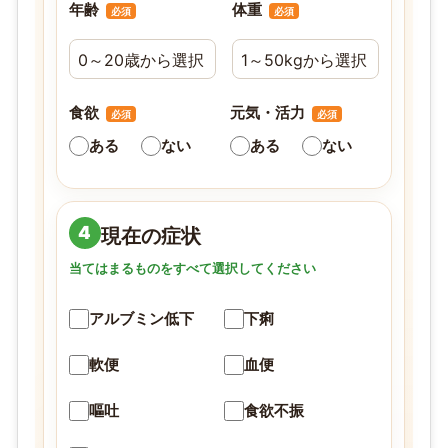
年齢
体重
必須
必須
食欲
元気・活力
必須
必須
ある
ない
ある
ない
4
現在の症状
当てはまるものをすべて選択してください
アルブミン低下
下痢
軟便
血便
嘔吐
食欲不振