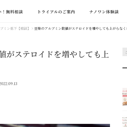
い！無料相談
トライアルのご案内
ナノワン体験談
た相談事例
蛋白漏出性腸症・ア
ブミン低下【相談】
>
豆柴のアルブミン数値がステロイドを増やしても上がらなく
ミン低下
下痢・軟便・血便
値がステロイドを増やしても上
IBD（炎症性腸疾患
022.09.13
嘔吐・吐血