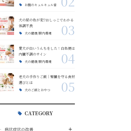
02
お腹のキュルキュル音
目ヤニ相談
食欲不振の改善
犬の尿の色が変⁉おしっこでわかる
03
口臭・体臭相談
リンパ腫
体調不良
犬の健康/腸内環境
ワクチン
愛犬が白いうんちをした！白色便は
04
内臓不調のサイン
薬の副作用
犬の健康/腸内環境
老犬の手作りご飯｜腎臓を守る食材
アレルギー
05
選びとは
犬のご飯とおやつ
手足を舐める
CATEGORY
食糞
病状症状の改善