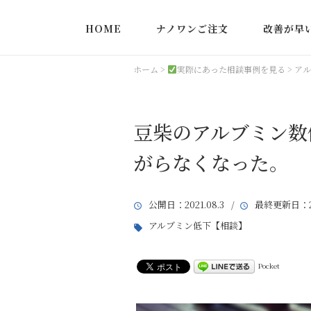
HOME
ナノワンご注文
改善が早
実際にあっ
ホーム
>
実際にあった相談事例を見る
>
アル
豆柴のアルブミン数
がらなくなった。
公開日
：2021.08.3 /
最終更新日
：2
アルブミン低下【相談】
Pocket