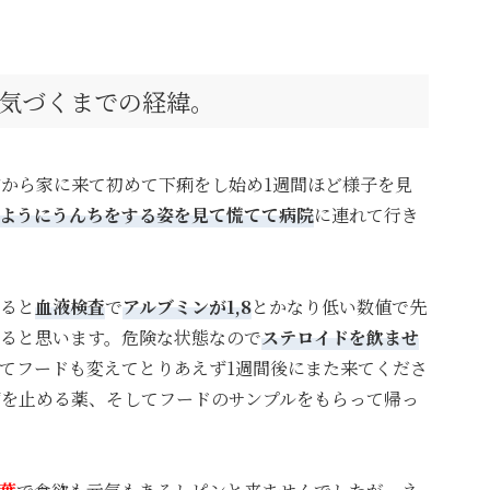
気づくまでの経緯。
前から家に来て初めて下痢をし始め1週間ほど様子を見
ようにうんちをする姿を見て慌てて病院
に連れて行き
ると
血液検査
で
アルブミンが1,8
とかなり低い数値で先
ると思います。危険な状態なので
ステロイド
を飲ませ
てフードも変えてとりあえず1週間後にまた来てくださ
を止める薬、そしてフードのサンプルをもらって帰っ