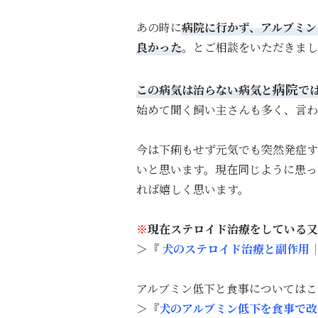
あの時に
病院に行かず、アルブミン
良かった
。とご相談をいただきまし
病院
この病気は治らない病気と
で
始めて聞く飼い主さんも多く、言わ
今は下痢もせず元気でも突然発症す
いと思います。現在同じように患っ
れば嬉しく思います。
※
現在ステロイド治療をしている又
＞『
犬のステロイド治療と副作用
アルブミン低下と食事についてはこ
＞
『
犬のアルブミン低下を食事で改