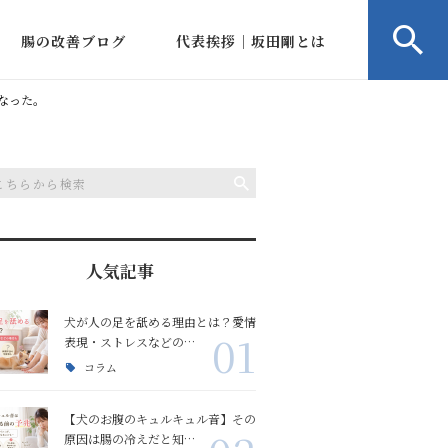
腸の改善ブログ
代表挨拶｜坂田剛とは
ルブ
コラム
会社概要
なった。
病状症状のご相談
アルブミン低下相談
アルブミン低下の改善
IBD相談
）
人気記事
下痢血便嘔吐の改善
下痢相談
血便の改善
犬が人の足を舐める理由とは？愛情
01
腸の冷え/腸内環境
血便相談
嘔吐の改善
腸の冷え
表現・ストレスなどの…
コラム
嘔吐相談
口臭体臭の改善
お腹のキュルキュル音
【犬のお腹のキュルキュル音】その
原因は腸の冷えだと知…