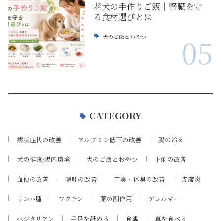
老犬の手作りご飯｜腎臓を守
る食材選びとは
犬のご飯とおやつ
05
CATEGORY
病状症状の改善
アルブミン低下の改善
腸の冷え
犬の健康/腸内環境
犬のご飯とおやつ
下痢の改善
血便の改善
嘔吐の改善
口臭・体臭の改善
皮膚炎
リンパ腫
ワクチン
薬の副作用
アレルギー
ベジタリアン
手足を舐める
食糞
草を食べる