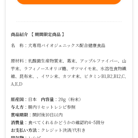
商品紹介 【 期間限定商品 】
名 称：犬専用バイオジェニックス配合健康食品
原材料：
乳酸菌生産物質末、葛末、アップルファイバー、山
芋末、ラフィノースオリゴ糖、サツマイモ末、水溶性食物繊
維、昆布末、、イワシ末、カツオ末、ビタミン
B1,B2,B12,C,
A,E,D
原産国
：日本
内容量
：20g（粉末）
与え方
：腸内リセットレシピ参照
賞味期限
：開封後10日以内
消費量
：食べてくれるかどうかの確認約4~5回分
お支払い方法
：クレジット決済/代引き
同包物
：レシピ