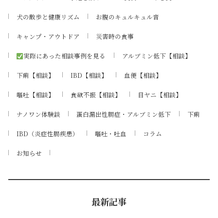
犬の散歩と健康リズム
お腹のキュルキュル音
キャンプ・アウトドア
災害時の食事
実際にあった相談事例を見る
アルブミン低下【相談】
下痢【相談】
IBD【相談】
血便【相談】
嘔吐【相談】
食欲不振【相談】
目ヤニ【相談】
ナノワン体験談
蛋白漏出性腸症・アルブミン低下
下痢
IBD（炎症性腸疾患）
嘔吐・吐血
コラム
お知らせ
最新記事