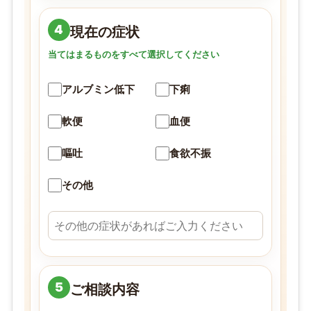
4
現在の症状
当てはまるものをすべて選択してください
アルブミン低下
下痢
軟便
血便
嘔吐
食欲不振
その他
5
ご相談内容