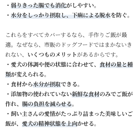
・
弱りきった腸でも消化
がしやすい。
・
水分をしっかり摂取し、下痢による脱水
を防ぐ。
これらをすべてカバーするなら、手作りご飯が最
適。なぜなら、市販のドッグフードではまかないき
れない、
いくつものメリット
があるからです。
・愛犬の体調や便の状態に合わせて、
食材の量と種
類
が変えられる。
・食材から
水分が摂取
できる。
・添加物の使われていない
新鮮な食材
のみでご飯が
作れ、
腸の負担を減らせる
。
・飼い主さんの愛情がたっぷり詰まった美味しいご
飯が、
愛犬の精神状態を上向
かせる。