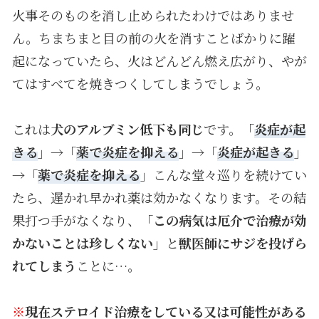
火事そのものを消し止められたわけではありませ
ん。ちまちまと目の前の火を消すことばかりに躍
起になっていたら、火はどんどん燃え広がり、やが
てはすべてを焼きつくしてしまうでしょう。
これは
犬のアルブミン低下も同じ
です。「
炎症が起
きる
」→「
薬で炎症を抑える
」→「
炎症が起きる
」
→「
薬で炎症を抑える
」こんな堂々巡りを続けてい
たら、遅かれ早かれ薬は効かなくなります。その結
果打つ手がなくなり、「
この病気は厄介で治療が効
かないことは珍しくない
」と
獣医師にサジを投げら
れてしまう
ことに…。
※
現在ステロイド治療をしている又は可能性がある