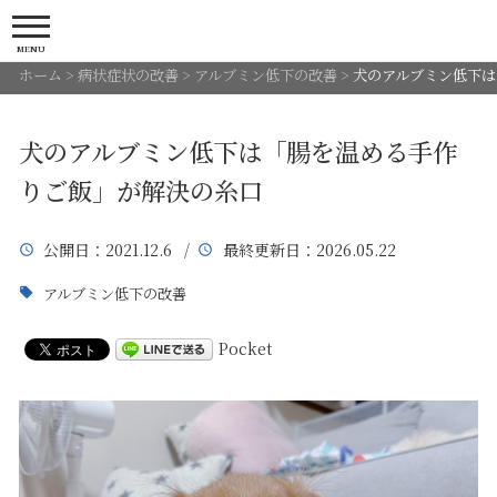
MENU
ホーム
>
病状症状の改善
>
アルブミン低下の改善
>
犬のアルブミン低下は
犬のアルブミン低下は「腸を温める手作
りご飯」が解決の糸口
公開日
：2021.12.6 /
最終更新日
：2026.05.22
アルブミン低下の改善
Pocket