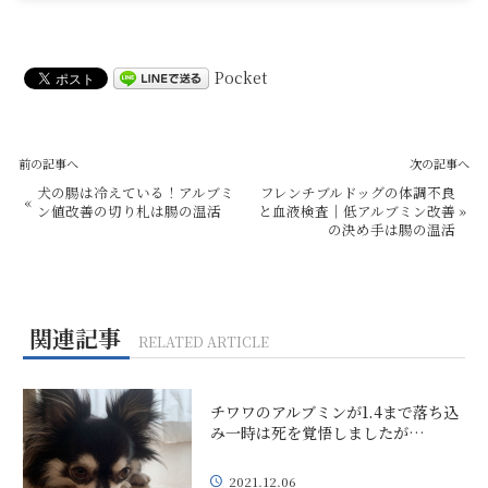
Pocket
前の記事へ
次の記事へ
犬の腸は冷えている！アルブミ
フレンチブルドッグの体調不良
«
ン値改善の切り札は腸の温活
と血液検査｜低アルブミン改善
»
の決め手は腸の温活
関連記事
RELATED ARTICLE
チワワのアルブミンが1.4まで落ち込
み一時は死を覚悟しましたが…
2021.12.06