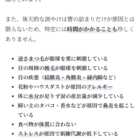
また、後天的な涙やけは管の詰まりだけが原因とは
限らないため、特定には
時間がかかることも
珍しく
ありません。
逆さまつ毛
が眼球を常に刺激している
目の周囲の
被毛
が眼球を刺激している
目の疾患（
結膜炎・角膜炎・緑内障
など）
花粉やハウスダストが原因の
アレルギー
体に
水分
が足りず涙の産出量が減少している
飼い主のタバコ・香水などが原因で
鼻炎
を起こし
ている
食べ物が
体質
に合わない
ストレス
が原因で新陳代謝が低下している