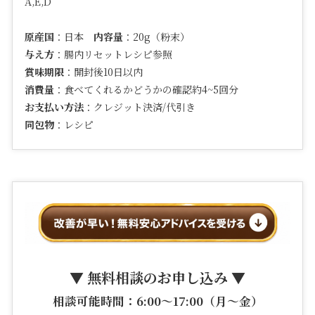
A,E,D
原産国
：日本
内容量
：20g（粉末）
与え方
：腸内リセットレシピ参照
賞味期限
：開封後10日以内
消費量
：食べてくれるかどうかの確認約4~5回分
お支払い方法
：クレジット決済/代引き
同包物
：レシピ
▼ 無料相談のお申し込み ▼
相談可能時間：6:00〜17:00（月〜金）