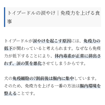
トイプードルの涙やけ｜免疫力を上げる食
事
トイプードルが
涙やけを起こす原因
には、
免疫力の
低下
が関わっていると考えられます。なぜなら免疫
力が低下することにより、
体内毒素が正常に排出さ
れず、涙の質を悪化
させてしまうからです。
犬の
免疫細胞の7割前後は腸内に集中
しています。
そのため、免疫力を上げる一番の方法は
腸内環境を
整える
ことです。