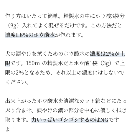
作り方はいたって簡単。精製水の中にホウ酸3袋分
（9g）入れてよく混ぜるだけです。この方法だと
濃度1.8％のホウ酸水
が作れます。
犬の涙やけを拭くためのホウ酸水の
濃度は2％が上
限
です。150mlの精製水だとホウ酸1袋（3g）で上
限の2％となるため、それ以上の濃度にはしないで
ください。
出来上がったホウ酸水を清潔なカット綿などにたっ
ぷり含ませ、涙やけの濃い部分を中心に優しく拭き
取ります。
力いっぱいゴシゴシするのはNG
です
よ！