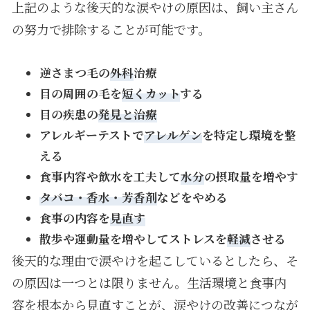
上記のような後天的な涙やけの原因は、飼い主さん
の努力で排除することが可能です。
逆さまつ毛の
外科
治療
目の周囲の毛を
短くカット
する
目の疾患の
発見と治療
アレルギーテストで
アレルゲン
を特定し環境を整
える
食事内容や飲水を工夫して
水分
の摂取量を増やす
タバコ・香水・芳香剤
などをやめる
食事の内容を
見直す
散歩や運動量を増やしてストレスを
軽減
させる
後天的な理由で涙やけを起こしているとしたら、そ
の原因は一つとは限りません。生活環境と食事内
容を根本から見直すことが、涙やけの改善につなが