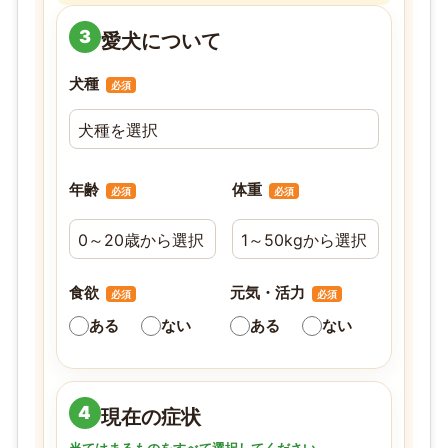
3
愛犬について
犬種
必須
年齢
体重
必須
必須
食欲
元気・活力
必須
必須
ある
ない
ある
ない
4
現在の症状