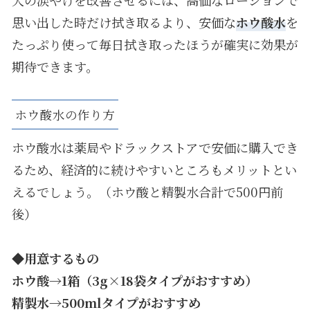
犬の涙やけを改善させるには、高価なローションで
思い出した時だけ拭き取るより、安価な
ホウ酸水
を
たっぷり使って毎日拭き取ったほうが確実に効果が
期待できます。
ホウ酸水の作り方
ホウ酸水は薬局やドラックストアで安価に購入でき
るため、経済的に続けやすいところもメリットとい
えるでしょう。（ホウ酸と精製水合計で500円前
後）
◆
用意するもの
ホウ酸→1箱（3g×18袋タイプがおすすめ）
精製水→500mlタイプがおすすめ