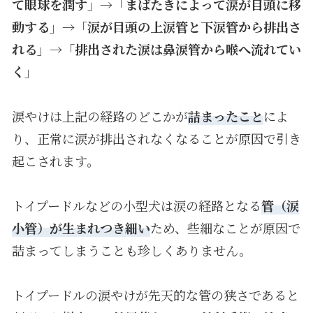
て眼球を潤す
」→「
まばたきによって涙が目頭に移
動する
」→「
涙が目頭の上涙管と下涙管から排出さ
れる
」→「
排出された涙は鼻涙管から喉へ流れてい
く
」
涙やけは上記の経路のどこかが
詰まったこと
によ
り、正常に涙が排出されなくなることが原因で引き
起こされます。
トイプードルなどの小型犬は涙の経路となる
管（涙
小管）が生まれつき細い
ため、些細なことが原因で
詰まってしまうことも珍しくありません。
トイプードルの涙やけが先天的な管の狭さであると