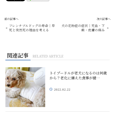
前の記事へ
次の記事へ
フレンチブルドッグの寿命｜早
犬の花粉症の症状｜充血・下
«
»
死と突然死の理由を考える
痢・皮膚の痒み
関連記事
RELATED ARTICLE
トイプードルが老犬になるのは何歳
から？老化に備えた食事が健…
2022.02.22