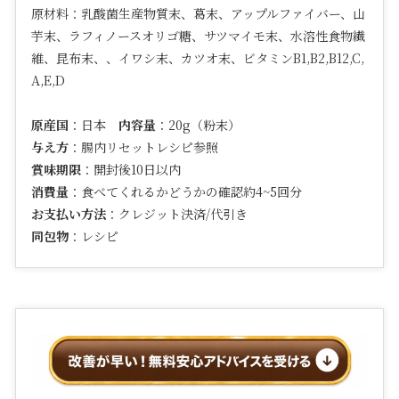
原材料：
乳酸菌生産物質末、葛末、アップルファイバー、山
芋末、ラフィノースオリゴ糖、サツマイモ末、水溶性食物繊
維、昆布末、、イワシ末、カツオ末、ビタミン
B1,B2,B12,C,
A,E,D
原産国
：日本
内容量
：20g（粉末）
与え方
：腸内リセットレシピ参照
賞味期限
：開封後10日以内
消費量
：食べてくれるかどうかの確認約4~5回分
お支払い方法
：クレジット決済/代引き
同包物
：レシピ