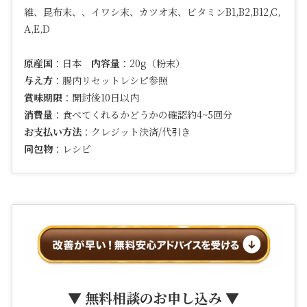
維、昆布末、、イワシ末、カツオ末、ビタミン
B1,B2,B12,C,
A,E,D
原産国
：日本
内容量
：20g（粉末）
与え方
：腸内リセットレシピ参照
賞味期限
：開封後10日以内
消費量
：食べてくれるかどうかの確認約4~5回分
お支払い方法
：クレジット決済/代引き
同包物
：レシピ
▼ 無料相談のお申し込み ▼