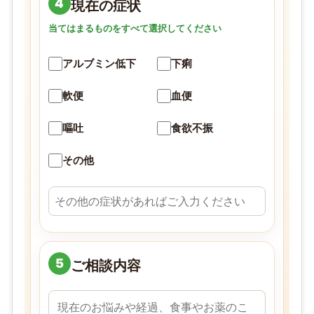
4
現在の症状
当てはまるものをすべて選択してください
アルブミン低下
下痢
軟便
血便
嘔吐
食欲不振
その他
5
ご相談内容