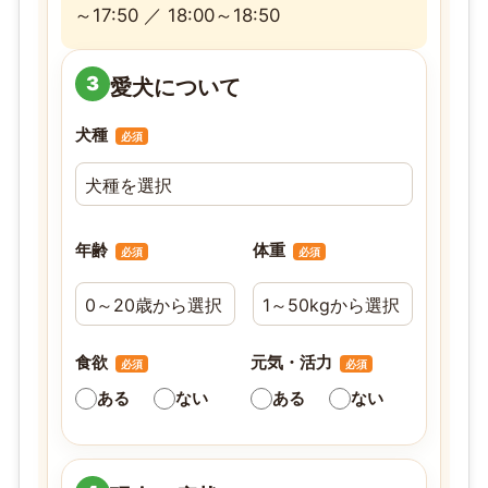
～17:50 ／ 18:00～18:50
3
愛犬について
犬種
必須
年齢
体重
必須
必須
食欲
元気・活力
必須
必須
ある
ない
ある
ない