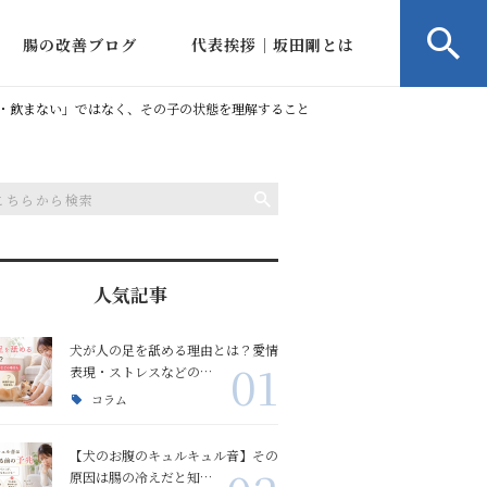
腸の改善ブログ
代表挨拶｜坂田剛とは
ルブ
コラム
会社概要
・飲まない」ではなく、その子の状態を理解すること
病状症状のご相談
アルブミン低下相談
アルブミン低下の改善
IBD相談
）
人気記事
下痢血便嘔吐の改善
下痢相談
血便の改善
犬が人の足を舐める理由とは？愛情
01
腸の冷え/腸内環境
血便相談
嘔吐の改善
腸の冷え
表現・ストレスなどの…
コラム
嘔吐相談
口臭体臭の改善
お腹のキュルキュル音
【犬のお腹のキュルキュル音】その
原因は腸の冷えだと知…