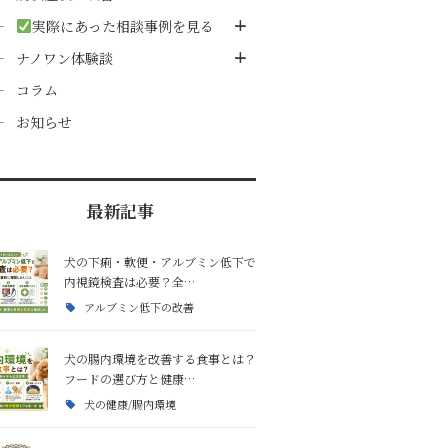
草を食べる
実際にあった相談事例を見る
ナノワン体験談
犬のご飯とおやつ
コラム
お知らせ
犬の散歩と健康リズム
キャンプ・アウトドア
最新記事
犬の下痢・軟便・アルブミン低下で
災害時の食事
内視鏡検査は必要？全…
アルブミン低下の改善
犬の腸内環境を改善する食事とは？
フードの選び方と健康…
犬の健康/腸内環境