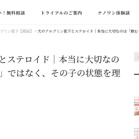
い！無料相談
トライアルのご案内
ナノワン体験談
た相談事例
蛋白漏出性腸症・ア
ブミン低下【相談】
>
犬のアルブミン低下とステロイド｜本当に大切なのは「飲む
ミン低下
下痢・軟便・血便
とステロイド｜本当に大切なの
」ではなく、その子の状態を理
IBD（炎症性腸疾患
嘔吐・吐血