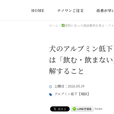
HOME
ナノワンご注文
改善が早
実際にあっ
ホーム
>
実際にあった相談事例を見る
>
アル
犬のアルブミン低下
は「飲む・飲まない
解すること
公開日
：2026.05.19
アルブミン低下【相談】
Pocket