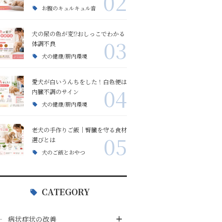
02
お腹のキュルキュル音
目ヤニ相談
食欲不振の改善
犬の尿の色が変⁉おしっこでわかる
03
口臭・体臭相談
リンパ腫
体調不良
犬の健康/腸内環境
ワクチン
愛犬が白いうんちをした！白色便は
04
内臓不調のサイン
薬の副作用
犬の健康/腸内環境
老犬の手作りご飯｜腎臓を守る食材
アレルギー
05
選びとは
犬のご飯とおやつ
手足を舐める
CATEGORY
食糞
病状症状の改善