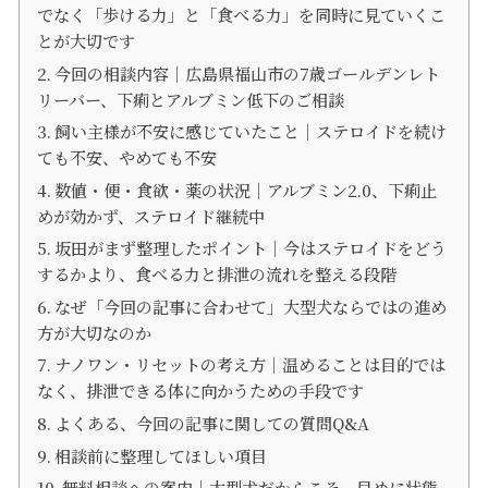
でなく「歩ける力」と「食べる力」を同時に見ていくこ
とが大切です
今回の相談内容｜広島県福山市の7歳ゴールデンレト
リーバー、下痢とアルブミン低下のご相談
飼い主様が不安に感じていたこと｜ステロイドを続け
ても不安、やめても不安
数値・便・食欲・薬の状況｜アルブミン2.0、下痢止
めが効かず、ステロイド継続中
坂田がまず整理したポイント｜今はステロイドをどう
するかより、食べる力と排泄の流れを整える段階
なぜ「今回の記事に合わせて」大型犬ならではの進め
方が大切なのか
ナノワン・リセットの考え方｜温めることは目的では
なく、排泄できる体に向かうための手段です
よくある、今回の記事に関しての質問Q&A
相談前に整理してほしい項目
無料相談への案内｜大型犬だからこそ、早めに状態