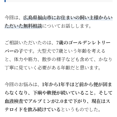
今回は、
広島県福山市にお住まいの飼い主様からい
ただいた無料相談
についてお話しします。
ご相談いただいたのは、
7
歳のゴールデンレトリー
バーの子
です。大型犬で
7
歳という年齢を考える
と、体力や筋力、散歩の様子なども含めて、かなり
丁寧に見ていく必要がある年齢だと思います。
今回のお悩みは、
1
年から
1
年半ほど前から便が固ま
らなくなり、下痢や軟便が続いていること。そして
血液検査でアルブミンが
2.0
まで下がり、現在はス
テロイドを飲み続けている
というものでした。