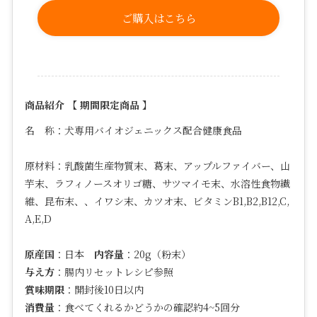
ご購入はこちら
商品紹介 【 期間限定商品 】
名 称：犬専用バイオジェニックス配合健康食品
原材料：
乳酸菌生産物質末、葛末、アップルファイバー、山
芋末、ラフィノースオリゴ糖、サツマイモ末、水溶性食物繊
維、昆布末、、イワシ末、カツオ末、ビタミン
B1,B2,B12,C,
A,E,D
原産国
：日本
内容量
：20g（粉末）
与え方
：腸内リセットレシピ参照
賞味期限
：開封後10日以内
消費量
：食べてくれるかどうかの確認約4~5回分