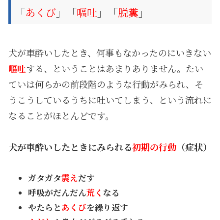
「
あくび
」「
嘔吐
」「
脱糞
」
犬が車酔いしたとき、何事もなかったのにいきない
嘔吐
する、ということはあまりありません。たい
ていは何らかの前段階のような行動がみられ、そ
うこうしているうちに吐いてしまう、という流れに
なることがほとんどです。
犬が車酔いしたときにみられる
初期の行動
（症状）
ガタガタ
震え
だす
呼吸がだんだん
荒く
なる
やたらと
あくび
を繰り返す