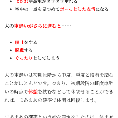
よだれ
や鼻水がダラダラ垂れる
空中の一点を見つめて
ボーっとした表情
になる
犬の
車酔いがさらに進むと
……
嘔吐
をする
脱糞
する
ぐったり
としてしまう
犬の車酔いは初期段階から中度、重度と段階を踏む
ことがほとんどです。つまり、初期段階の軽度車酔
いの時点で
休憩
を挟むなどして休ませることができ
れば、まあまあの確率で体調は回復します。
まあまあの確率という妙な表現をしたのは、休ませ