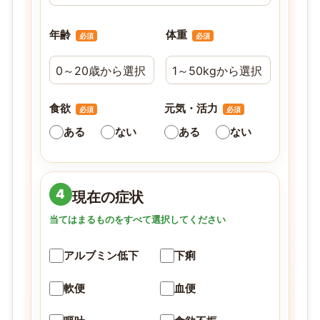
年齢
体重
必須
必須
食欲
元気・活力
必須
必須
ある
ない
ある
ない
4
現在の症状
当てはまるものをすべて選択してください
アルブミン低下
下痢
軟便
血便