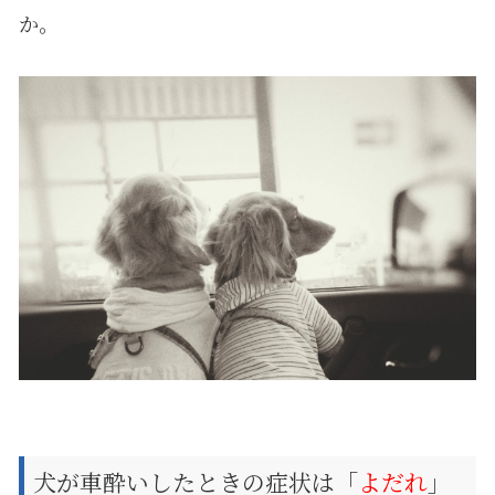
か。
犬が車酔いしたときの症状は「
よだれ
」