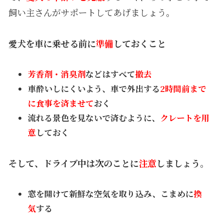
飼い主さんがサポートしてあげましょう。
愛犬を車に乗せる前に
準備
しておくこと
芳香剤・消臭剤
などはすべて
撤去
車酔いしにくいよう、車で外出する
2時間前まで
に食事を済ませて
おく
流れる景色を見ないで済むように、
クレートを用
意
しておく
そして、ドライブ中は次のことに
注意
しましょう。
窓を開けて新鮮な空気を取り込み、こまめに
換
気
する