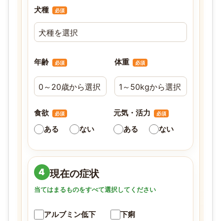
犬種
必須
年齢
体重
必須
必須
食欲
元気・活力
必須
必須
ある
ない
ある
ない
4
現在の症状
当てはまるものをすべて選択してください
アルブミン低下
下痢