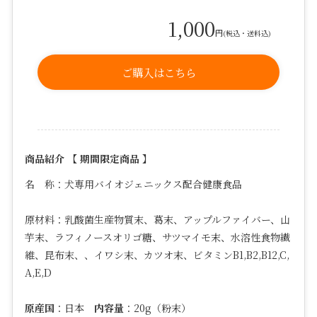
1,000
円
(税込・送料込)
ご購入はこちら
商品紹介 【 期間限定商品 】
名 称：犬専用バイオジェニックス配合健康食品
原材料：
乳酸菌生産物質末、葛末、アップルファイバー、山
芋末、ラフィノースオリゴ糖、サツマイモ末、水溶性食物繊
維、昆布末、、イワシ末、カツオ末、ビタミン
B1,B2,B12,C,
A,E,D
原産国
：日本
内容量
：20g（粉末）