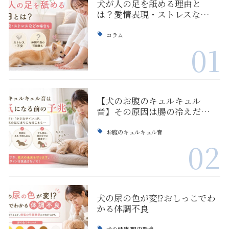
犬が人の足を舐める理由と
は？愛情表現・ストレスな…
コラム
01
【犬のお腹のキュルキュル
音】その原因は腸の冷えだ…
お腹のキュルキュル音
02
犬の尿の色が変⁉おしっこでわ
かる体調不良
犬の健康/腸内環境