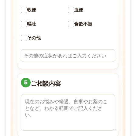
軟便
血便
嘔吐
食欲不振
その他
5
ご相談内容