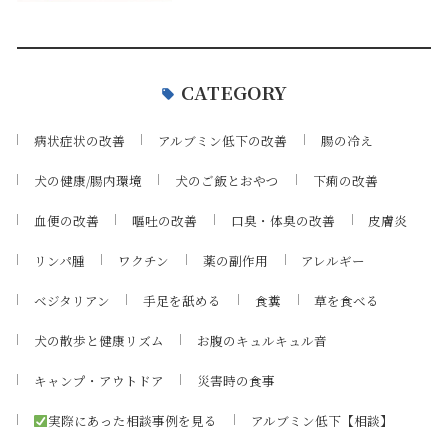
CATEGORY
病状症状の改善
アルブミン低下の改善
腸の冷え
犬の健康/腸内環境
犬のご飯とおやつ
下痢の改善
血便の改善
嘔吐の改善
口臭・体臭の改善
皮膚炎
リンパ腫
ワクチン
薬の副作用
アレルギー
ベジタリアン
手足を舐める
食糞
草を食べる
犬の散歩と健康リズム
お腹のキュルキュル音
キャンプ・アウトドア
災害時の食事
実際にあった相談事例を見る
アルブミン低下【相談】