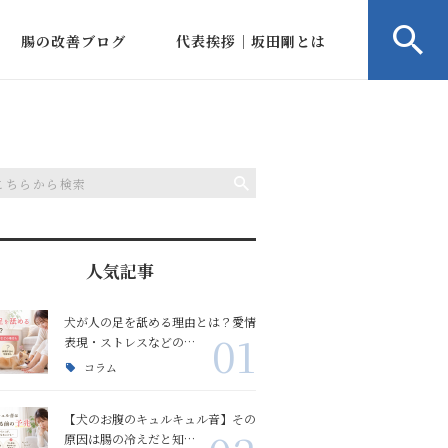
腸の改善ブログ
代表挨拶｜坂田剛とは
ルブ
コラム
会社概要
病状症状のご相談
アルブミン低下相談
アルブミン低下の改善
IBD相談
）
人気記事
下痢血便嘔吐の改善
下痢相談
血便の改善
犬が人の足を舐める理由とは？愛情
01
腸の冷え/腸内環境
血便相談
嘔吐の改善
腸の冷え
表現・ストレスなどの…
コラム
嘔吐相談
口臭体臭の改善
お腹のキュルキュル音
【犬のお腹のキュルキュル音】その
原因は腸の冷えだと知…