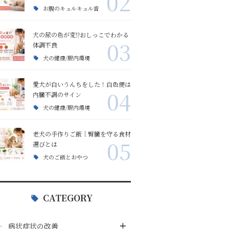
02
お腹のキュルキュル音
目ヤニ相談
食欲不振の改善
犬の尿の色が変⁉おしっこでわかる
03
口臭・体臭相談
リンパ腫
体調不良
犬の健康/腸内環境
ワクチン
愛犬が白いうんちをした！白色便は
04
内臓不調のサイン
薬の副作用
犬の健康/腸内環境
老犬の手作りご飯｜腎臓を守る食材
アレルギー
05
選びとは
犬のご飯とおやつ
手足を舐める
CATEGORY
食糞
病状症状の改善