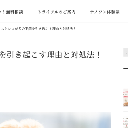
い！無料相談
トライアルのご案内
ナノワン体験談
た相談事例
蛋白漏出性腸症・ア
>
ストレスが犬の下痢を引き起こす理由と対処法！
ミン低下
下痢・軟便・血便
を引き起こす理由と対処法！
IBD（炎症性腸疾患
嘔吐・吐血