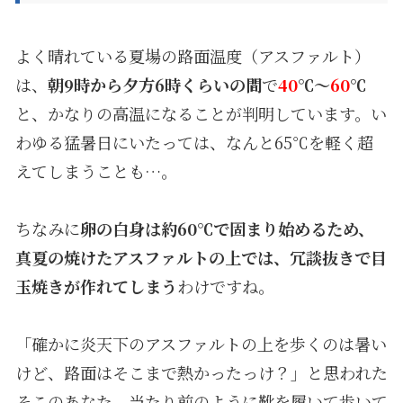
よく晴れている夏場の路面温度（アスファルト）
は、
朝9時から夕方6時くらいの間
で
40
℃～
60
℃
と、かなりの高温になることが判明しています。い
わゆる猛暑日にいたっては、なんと65℃を軽く超
えてしまうことも…。
ちなみに
卵の白身は約60℃で固まり始めるため、
真夏の焼けたアスファルトの上では、冗談抜きで目
玉焼きが作れてしまう
わけですね。
「確かに炎天下のアスファルトの上を歩くのは暑い
けど、路面はそこまで熱かったっけ？」と思われた
そこのあなた。当たり前のように靴を履いて歩いて