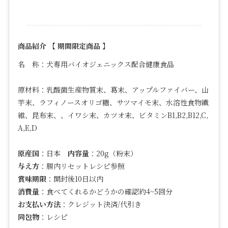
商品紹介 【 期間限定商品 】
名 称：犬専用バイオジェニックス配合健康食品
原材料：
乳酸菌生産物質末、葛末、アップルファイバー、山
芋末、ラフィノースオリゴ糖、サツマイモ末、水溶性食物繊
維、昆布末、、イワシ末、カツオ末、ビタミン
B1,B2,B12,C,
A,E,D
原産国
：日本
内容量
：20g（粉末）
与え方
：腸内リセットレシピ参照
賞味期限
：開封後10日以内
消費量
：食べてくれるかどうかの確認約4~5回分
お支払い方法
：クレジット決済/代引き
同包物
：レシピ