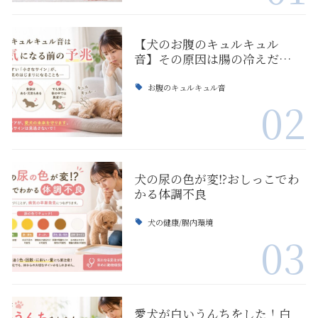
【犬のお腹のキュルキュル
音】その原因は腸の冷えだ…
お腹のキュルキュル音
02
犬の尿の色が変⁉おしっこでわ
かる体調不良
犬の健康/腸内環境
03
愛犬が白いうんちをした！白