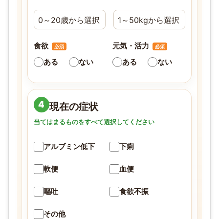
食欲
元気・活力
必須
必須
ある
ない
ある
ない
4
現在の症状
当てはまるものをすべて選択してください
アルブミン低下
下痢
軟便
血便
嘔吐
食欲不振
その他