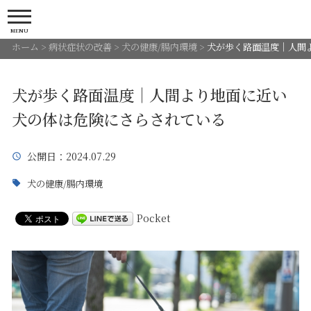
MENU
ホーム
>
病状症状の改善
>
犬の健康/腸内環境
>
犬が歩く路面温度｜人間
犬が歩く路面温度｜人間より地面に近い
犬の体は危険にさらされている
公開日
：2024.07.29
犬の健康/腸内環境
Pocket