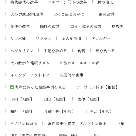
病状症状の改善
アルブミン低下の改善
腸の冷え
犬の健康/腸内環境
犬のご飯とおやつ
下痢の改善
血便の改善
嘔吐の改善
口臭・体臭の改善
皮膚炎
リンパ腫
ワクチン
薬の副作用
アレルギー
ベジタリアン
手足を舐める
食糞
草を食べる
犬の散歩と健康リズム
お腹のキュルキュル音
キャンプ・アウトドア
災害時の食事
実際にあった相談事例を見る
アルブミン低下【相談】
下痢【相談】
IBD【相談】
血便【相談】
嘔吐【相談】
食欲不振【相談】
目ヤニ【相談】
ナノワン体験談
蛋白漏出性腸症・アルブミン低下
下痢
IBD（炎症性腸疾患）
嘔吐・吐血
コラム